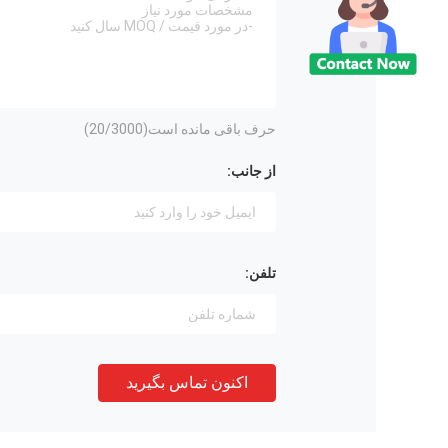
حرف باقی مانده است(
/3000)
20
از جانب:
تلفن:
اکنون تماس بگیرید