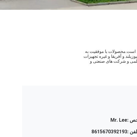
و یک گروه از مهندسان با تجربه است.محصولات با موفقیت به
یوزیلند و آفریقا و غیره تجهیزات
علمی و شرکت های صنعتی و
ص :
Mr. Lee
لفن :
8615670392193