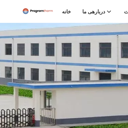
ت
دربارهی ما
خانه