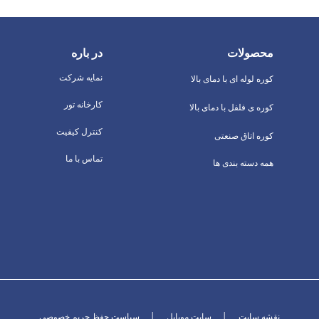
محصولات
در باره
نمایه شرکت
کوره لوله ای با دمای بالا
کارخانه تور
کوره ی فلفل با دمای بالا
کنترل کیفیت
کوره اتاق صنعتی
تماس با ما
همه دسته بندی ها
نقشه سایت
│
سایت موبایل
│
سیاست حفظ حریم خصوصی