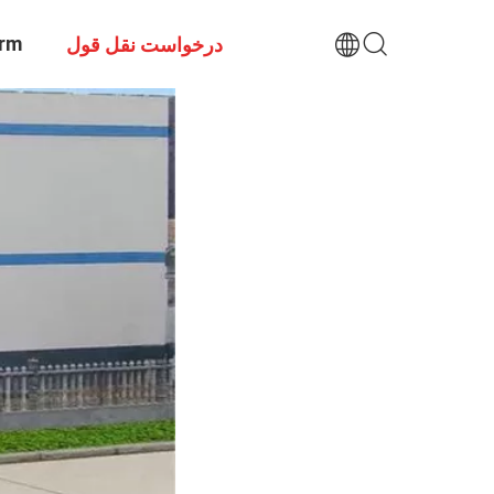
rm
درخواست نقل قول