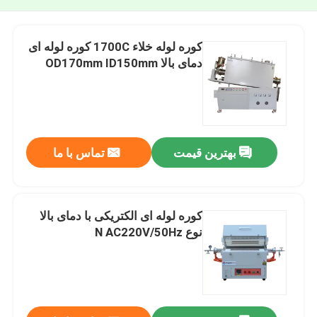
کوره لوله خلاء 1700C کوره لوله ای
دمای بالا OD170mm ID150mm
بهترین قیمت
تماس با ما
کوره لوله ای الکتریکی با دمای بالا
نوع N AC220V/50Hz