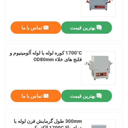
درباره ما
بهترین قیمت
تماس با ما
تور کارخانه
کنترل کیفیت
1700°C کوره لوله با لوله آلومینیوم و
فلنج های خلاء OD80mm
درخواست نقل قول
Programtherm
بهترین قیمت
تماس با ما
کوره لوله ای با دمای بالا
300mm طول گرمایش فرن لوله با
کوره ی فلفل با دمای بالا
دمای بالا 1700C الکتریکی