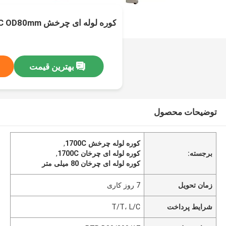
کوره لوله ای چرخش 1700C OD80mm
بهترین قیمت
توضیحات محصول
کوره لوله چرخش 1700C
,
برجسته:
کوره لوله ای چرخان 1700C
,
کوره لوله ای چرخان 80 میلی متر
زمان تحویل
7 روز کاری
شرایط پرداخت
T/T، L/C