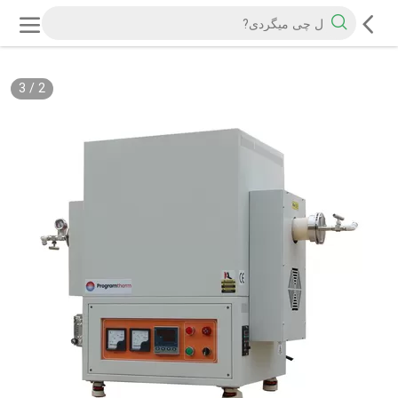
3
/
2