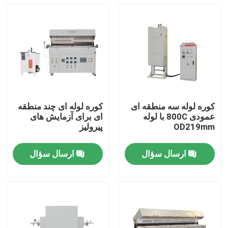
کوره لوله سه منطقه ای
کوره لوله ای چند منطقه
عمودی 800C با لوله
ای برای آزمایش های
OD219mm
پیرولیز
ارسال سؤال
ارسال سؤال
خونه
محصولات
ویدیوها