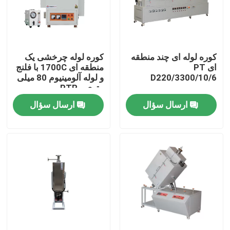
درباره ما
کوره لوله ای چند منطقه
کوره لوله چرخشی یک
تور کارخانه
ای PT
منطقه ای 1700C با فلنج
D220/3300/10/6
و لوله آلومینیوم 80 میلی
متری - PTR
کنترل کیفیت
D80/300/17
ارسال سؤال
ارسال سؤال
درخواست نقل قول
Programtherm
کوره لوله ای با دمای بالا
کوره ی فلفل با دمای بالا