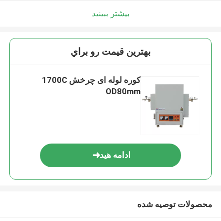
بیشتر ببینید
بهترين قيمت رو براي
کوره لوله ای چرخش 1700C
OD80mm
ادامه هید
محصولات توصیه شده