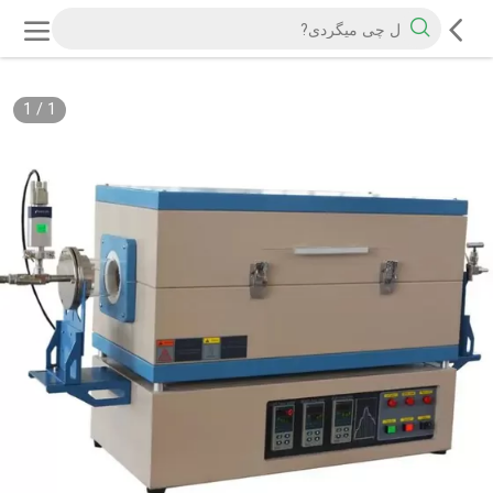
1
/
1