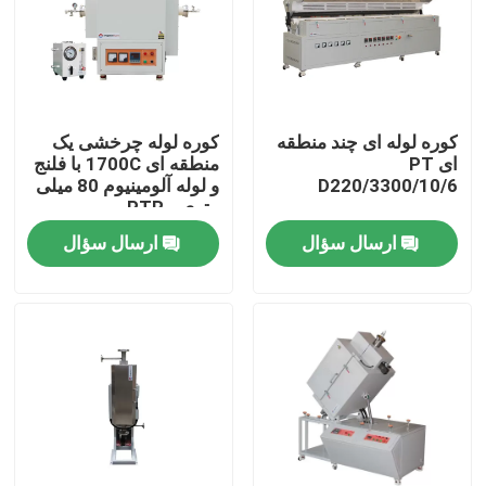
درباره ما
تور کارخانه
کوره لوله ای چند منطقه
کوره لوله چرخشی یک
ای PT
منطقه ای 1700C با فلنج
D220/3300/10/6
و لوله آلومینیوم 80 میلی
کنترل کیفیت
متری - PTR
D80/300/17
ارسال سؤال
ارسال سؤال
درخواست نقل قول
Programtherm
کوره لوله ای با دمای بالا
کوره ی فلفل با دمای بالا