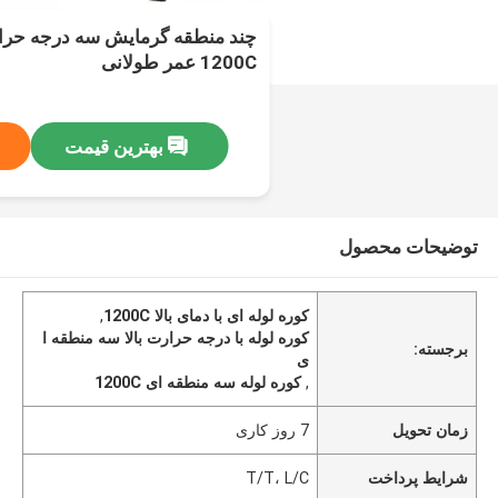
چند منطقه گرمایش سه درجه حرارت
1200C عمر طولانی
بهترین قیمت
توضیحات محصول
کوره لوله ای با دمای بالا 1200C
,
کوره لوله با درجه حرارت بالا سه منطقه ا
برجسته:
ی
,
کوره لوله سه منطقه ای 1200C
زمان تحویل
7 روز کاری
شرایط پرداخت
T/T، L/C