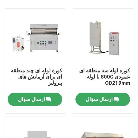
کوره لوله سه منطقه ای
کوره لوله ای چند منطقه
عمودی 800C با لوله
ای برای آزمایش های
OD219mm
پیرولیز
خونه
ارسال سؤال
ارسال سؤال
محصولات
ویدیوها